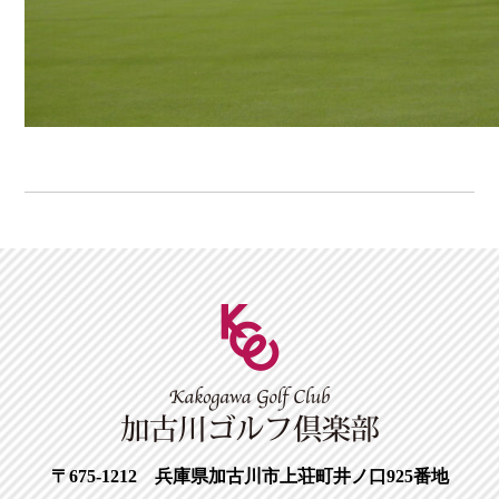
〒675-1212 兵庫県加古川市上荘町井ノ口925番地