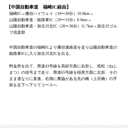
【中国自動車道 福崎IC経由】
福崎IC→播但ハイウェイ（10〜20分）10.0km→
山陽自動車道・姫路東IC（10〜15分）8.6km→
山陽自動車道・加古川北IC（20〜30分）11.7km→加古川ゴル
フ倶楽部
中国自動車道の福崎ICより播但連絡道を走り山陽自動車道の
姫路東ICに入り加古川北ICを出る。
料金所を出て、県道43号線を高砂方面に右折し、投松（ねじ
まつ）の信号まで走り、県道65号線を稲美方面に左折、その
まま道なりに直進、右側に農協がある先の橋（上荘橋）の手
前を左下へ下りてコースへ