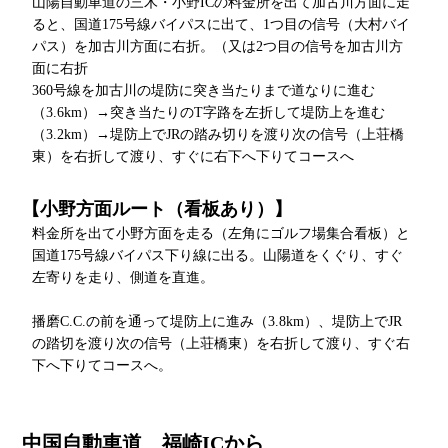
山陽自動車道の三木・小野ICの料金所を出て加古川方面に走
ると、国道175号線バイパスに出て、1つ目の信号（大村バイ
パス）を加古川方面に右折。（又は2つ目の信号を加古川方
面に右折
360号線を加古川の堤防に突き当たりまで道なりに進む
（3.6km）→突き当たりのT字路を左折して堤防上を進む
（3.2km）→堤防上でJRの踏み切りを渡り次の信号（上荘橋
東）を右折して渡り、すぐに右下へ下りてコースへ
【小野方面ルート（看板あり）】
料金所を出て小野方面を走る（左角にゴルフ場集合看板）と
国道175号線バイパス下り線に出る。山陽道をくぐり、すぐ
左寄りを走り、側道を直進。
播磨C.C.の前を通って堤防上に進み（3.8km）、堤防上でJR
の踏切を渡り次の信号（上荘橋東）を右折して渡り、すぐ右
下へ下りてコースへ。
中国自動車道 福崎ICから